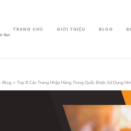
TRANG CHỦ
GIỚI THIỆU
BLOG
Đ
áo dục
>
Blog
>
Top 8 Các Trang Nhập Hàng Trung Quốc Được Sử Dụng Nhi