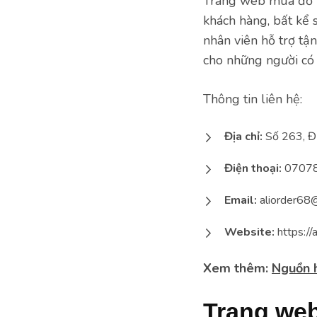
Trang web mua đồ T
khách hàng, bất kể s
nhân viên hỗ trợ tận
cho những người có
Thông tin liên hệ:
Địa chỉ:
Số 263, Đư
Điện thoại:
07078
Email:
aliorder68
Website:
https://a
Xem thêm:
Nguồn h
Trang we