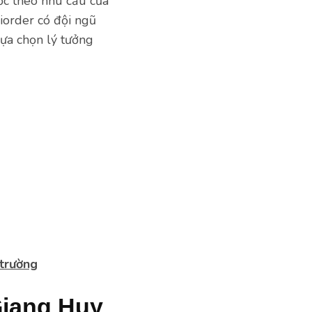
c theo nhu cầu của
liorder có đội ngũ
lựa chọn lý tưởng
 trường
Giang Huy