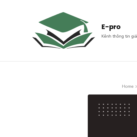
Skip
to
content
E-pro
(Press
Kênh thông tin gi
Enter)
Home