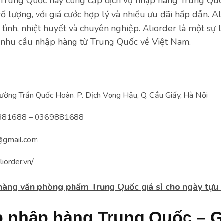
rung Quốc này cung cấp dịch vụ nhập hàng Trung Quố
ố lượng, với giá cước hợp lý và nhiều ưu đãi hấp dẫn. A
 tình, nhiệt huyết và chuyên nghiệp. Aliorder là một sự 
 nhu cầu nhập hàng từ Trung Quốc về Việt Nam.
ờng Trần Quốc Hoàn, P. Dịch Vọng Hậu, Q. Cầu Giấy, Hà Nội
81688 – 0369881688
@gmail.com
liorder.vn/
àng văn phòng phẩm Trung Quốc giá sỉ cho ngày tựu
b nhập hàng Trung Quốc – 