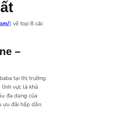
ất
com/
) về top 8 các
ne –
aba tại thị trường
lĩnh vực là khả
ầu đa dạng của
u ưu đãi hấp dẫn.