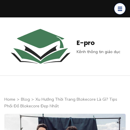
Skip
to
content
(Press
Enter)
E-pro
Kênh thông tin giáo dục
Home
>
Blog
>
Xu Hướng Thời Trang Blokecore Là Gì? Tips
Phối Đồ Blokecore Đẹp Nhất