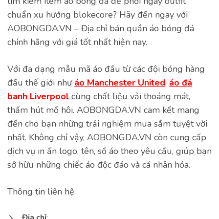
tìm kiếm item áo bóng đá để phối ngay outfit
chuẩn xu hướng blokecore? Hãy đến ngay với
AOBONGDA.VN – Địa chỉ bán quần áo bóng đá
chính hãng với giá tốt nhất hiện nay.
Với đa dạng mẫu mã áo đấu từ các đội bóng hàng
đầu thế giới như
áo Manchester United
,
áo đá
banh Liverpool
cùng chất liệu vải thoáng mát,
thấm hút mồ hôi. AOBONGDA.VN cam kết mang
đến cho bạn những trải nghiệm mua sắm tuyệt vời
nhất. Không chỉ vậy, AOBONGDA.VN còn cung cấp
dịch vụ in ấn logo, tên, số áo theo yêu cầu, giúp bạn
sở hữu những chiếc áo độc đáo và cá nhân hóa.
Thông tin liên hệ:
Địa chỉ
: