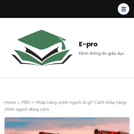
Skip
to
content
(Press
Enter)
E-pro
Kênh thông tin giáo dục
Home
>
PBN
>
Nhập hàng chính ngạch là gì? Cách nhập hàng
chính ngạch đúng cách