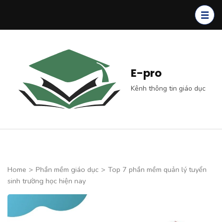
Skip
to
content
(Press
Enter)
E-pro
Kênh thông tin giáo dục
Home
>
Phần mềm giáo dục
>
Top 7 phần mềm quản lý tuyển
sinh trường học hiện nay