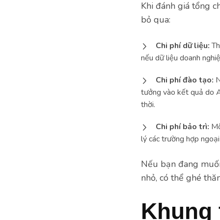
Khi đánh giá tổng c
bỏ qua:
Chi phí dữ liệu:
Th
nếu dữ liệu doanh nghiệ
Chi phí đào tạo:
N
tưởng vào kết quả do A
thời.
Chi phí bảo trì:
Mô 
lý các trường hợp ngoạ
Nếu bạn đang muốn 
nhỏ, có thể ghé th
Khung 