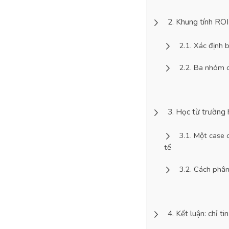
Khung tính ROI
Xác định b
Ba nhóm chỉ
Học từ trường h
Một case c
tế
Cách phân 
Kết luận: chỉ t