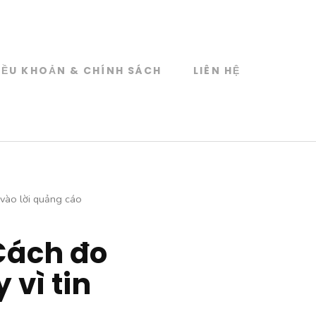
IỀU KHOẢN & CHÍNH SÁCH
LIÊN HỆ
n vào lời quảng cáo
Cách đo
 vì tin