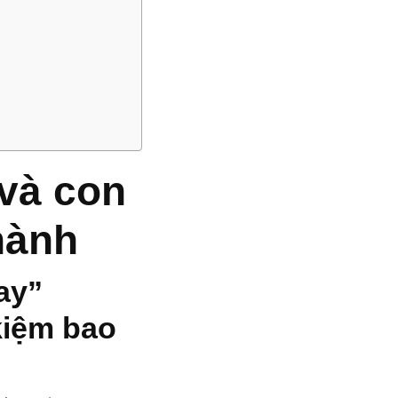
và con
hành
ay”
kiệm bao