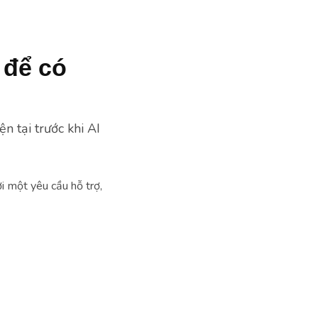
 để có
n tại trước khi AI
ời một yêu cầu hỗ trợ,