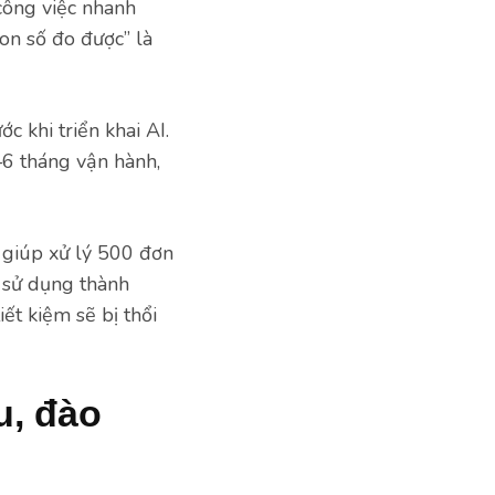
 công việc nhanh
con số đo được” là
c khi triển khai AI.
–6 tháng vận hành,
 giúp xử lý 500 đơn
n sử dụng thành
ết kiệm sẽ bị thổi
u, đào