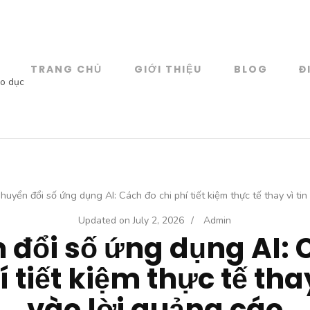
TRANG CHỦ
GIỚI THIỆU
BLOG
Đ
áo dục
huyển đổi số ứng dụng AI: Cách đo chi phí tiết kiệm thực tế thay vì ti
Updated on
July 2, 2026
/
Admin
 đổi số ứng dụng AI: 
í tiết kiệm thực tế thay
vào lời quảng cáo