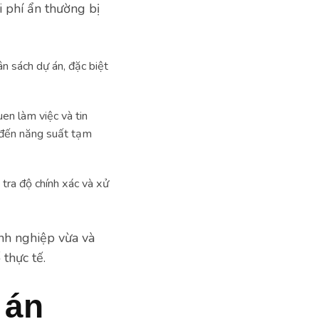
i phí ẩn thường bị
n sách dự án, đặc biệt
en làm việc và tin
g đến năng suất tạm
tra độ chính xác và xử
nh nghiệp vừa và
thực tế.
 án