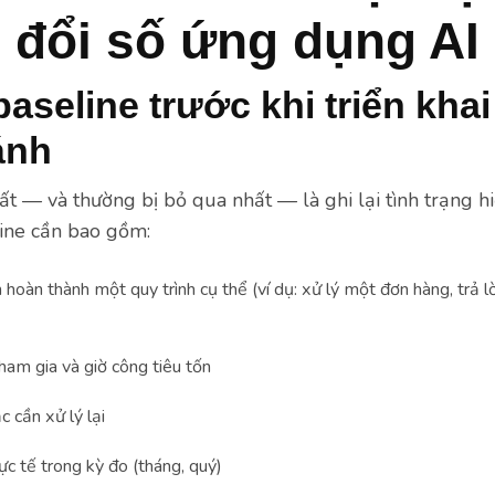
 đổi số ứng dụng AI
aseline trước khi triển khai
ánh
t — và thường bị bỏ qua nhất — là ghi lại tình trạng hiệ
line cần bao gồm:
h hoàn thành một quy trình cụ thể (ví dụ: xử lý một đơn hàng, trả l
ham gia và giờ công tiêu tốn
ặc cần xử lý lại
ực tế trong kỳ đo (tháng, quý)