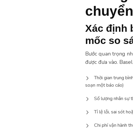
chuyển
Xác định b
mốc so s
Bước quan trọng nhấ
được đưa vào. Base
Thời gian trung bìn
soạn một báo cáo)
Số lượng nhân sự t
Tỉ lệ lỗi, sai sót ho
Chi phí vận hành th