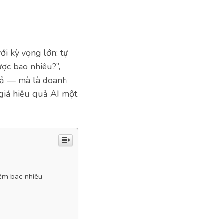
ới kỳ vọng lớn: tự
ược bao nhiêu?”,
quả — mà là doanh
 giá hiệu quả AI một
iệm bao nhiêu