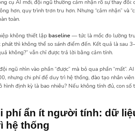
công cụ AI mới, đội ngũ thường cảm nhận rõ sự thay đổi:
 công hơn, quy trình trơn tru hơn. Nhưng “cảm nhận” và “
oàn toàn.
iệp không thiết lập
baseline
— tức là mốc đo lường trướ
phát thì không thể so sánh điểm đến. Kết quả là sau 3
quả không?” vẫn chỉ được trả lời bằng cảm tính.
đội ngũ nhìn vào phần “được” mà bỏ qua phần “mất”. AI
00, nhưng chi phí để duy trì hệ thống, đào tạo nhân viê
 hình định kỳ là bao nhiêu? Nếu không tính đủ, con số ti
phí ẩn ít người tính: dữ liệ
rì hệ thống