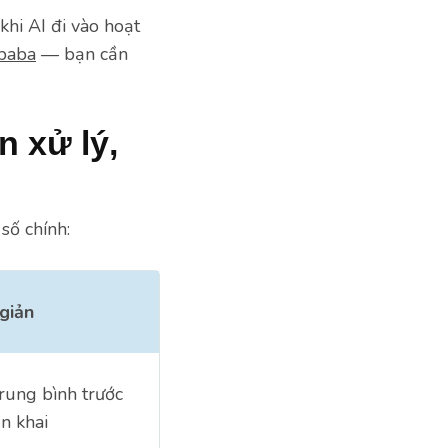
khi AI đi vào hoạt
ibaba
— bạn cần
n xử lý,
số chính:
giản
trung bình trước
ển khai