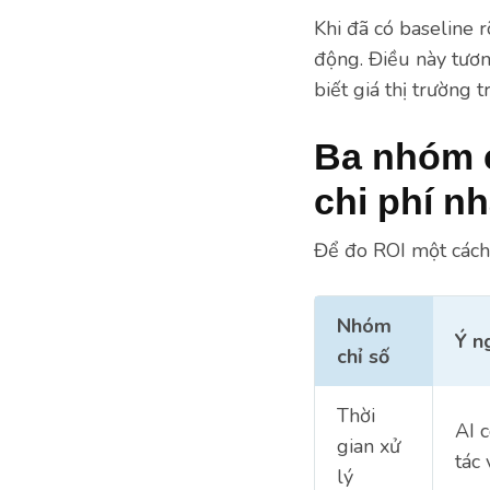
Khi đã có baseline 
động. Điều này tươ
biết giá thị trường
Ba nhóm c
chi phí nhâ
Để đo ROI một cách 
Nhóm
Ý n
chỉ số
Thời
AI 
gian xử
tác
lý