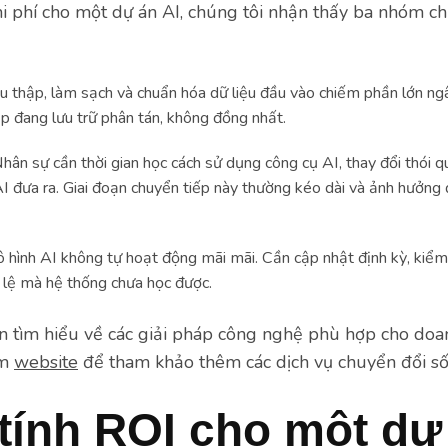
hi phí cho một dự án AI, chúng tôi nhận thấy ba nhóm ch
u thập, làm sạch và chuẩn hóa dữ liệu đầu vào chiếm phần lớn ngâ
p đang lưu trữ phân tán, không đồng nhất.
hân sự cần thời gian học cách sử dụng công cụ AI, thay đổi thói qu
I đưa ra. Giai đoạn chuyển tiếp này thường kéo dài và ảnh hưởn
hình AI không tự hoạt động mãi mãi. Cần cập nhật định kỳ, kiểm 
i lệ mà hệ thống chưa học được.
tìm hiểu về các giải pháp công nghệ phù hợp cho doa
ăm
website
để tham khảo thêm các dịch vụ chuyển đổi số 
tính ROI cho một dự