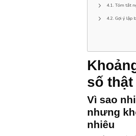
Tóm tắt ng
Gợi ý lập 
Khoảng
số thật
Vì sao nh
nhưng kh
nhiêu