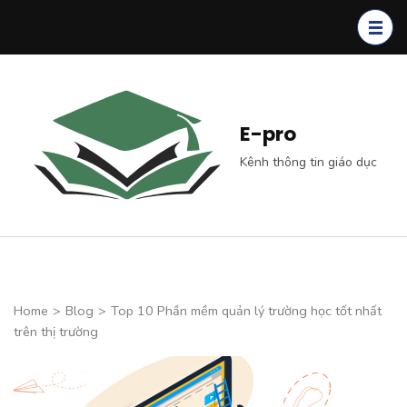
Skip
to
content
(Press
Enter)
E-pro
Kênh thông tin giáo dục
Home
>
Blog
>
Top 10 Phần mềm quản lý trường học tốt nhất
trên thị trường