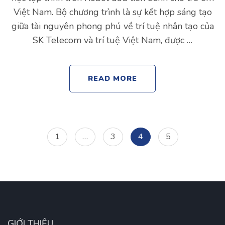
Việt Nam. Bộ chương trình là sự kết hợp sáng tạo
giữa tài nguyên phong phú về trí tuệ nhân tạo của
SK Telecom và trí tuệ Việt Nam, được …
READ MORE
Posts
Page
Page
Page
Page
1
…
3
4
5
navigation
GIỚI THIỆU