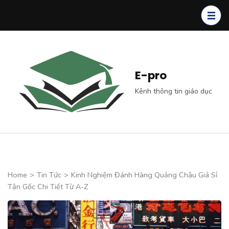
Skip
to
content
(Press
Enter)
E-pro
Kênh thông tin giáo dục
Home
>
Tin Tức
>
Kinh Nghiệm Đánh Hàng Quảng Châu Giá Sỉ
Tận Gốc Chi Tiết Từ A-Z