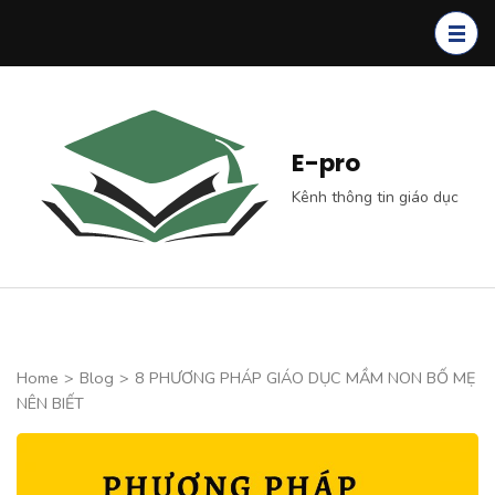
Skip
to
content
(Press
Enter)
E-pro
Kênh thông tin giáo dục
Home
>
Blog
>
8 PHƯƠNG PHÁP GIÁO DỤC MẦM NON BỐ MẸ
NÊN BIẾT