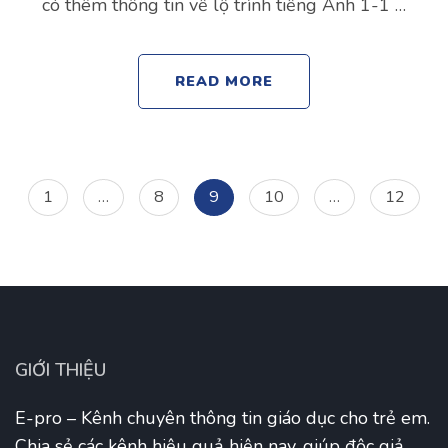
có thêm thông tin về lộ trình tiếng Anh 1-1 …
READ MORE
Posts
Page
Page
Page
Page
Page
1
…
8
9
10
…
12
navigation
GIỚI THIỆU
E-pro – Kênh chuyên thông tin giáo dục cho trẻ em.
Chia sẻ các kênh hiệu quả hiện nay, giúp độc giả