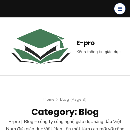
Skip
to
content
(Press
Enter)
E-pro
Kênh thông tin giáo dục
Home
>
Blog
(Page 9)
Category: Blog
E-pro | Blog – công ty công nghệ giáo dục hàng đầu Việt
Nam đưa giáo dục Việt Nam lên một tầm cao mới với công